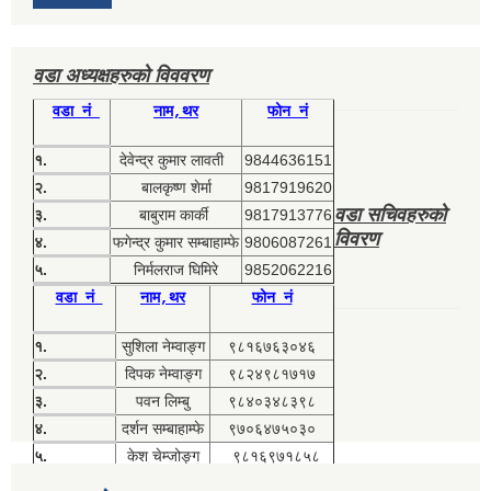
वडा अध्यक्षहरुको विववरण
वडा नं
नाम,थर
फोन नं
१.
देवेन्द्र कुमार लावती
9844636151
२.
बालकृष्ण शेर्मा
9817919620
वडा सचिवहरुको
३.
बाबुराम कार्की
9817913776
विवरण
४.
फगेन्द्र कुमार सम्बाहाम्फे
9806087261
५.
निर्मलराज घिमिरे
9852062216
वडा नं
नाम,थर
फोन नं
१.
सुशिला नेम्वाङ्ग
९८१६७६३०४६
२.
दिपक नेम्वाङ्ग
९८२४९८१७१७
३.
पवन लिम्बु
९८४०३४८३९८
४.
दर्शन सम्बाहाम्फे
९७०६४७५०३०
५.
केश चेम्जोङ्ग
९८१६९७१८५८