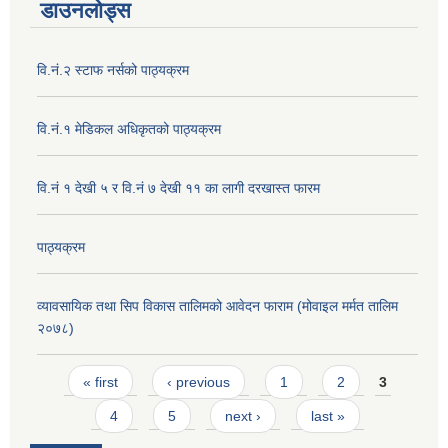
डाउनलोड्स
वि.नं.२ स्टाफ नर्सको पाठ्यक्रम
वि.नं.१ मेडिकल अधिकृतको पाठ्यक्रम
वि.नं १ देखी ५ र वि.नं ७ देखी ११ का लागी दरखास्त फारम
पाठ्यक्रम
व्यावसायिक तथा सिप विकास तालिमको आवेदन फाराम (मोवाइल मर्मत तालिम
२०७८)
Pages
« first
‹ previous
1
2
3
4
5
next ›
last »