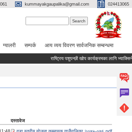
061
kummayakgaupalika@gmail.com
024413065
Search form
Search
ग्यालरी
सम्पर्क
आय व्यय विवरण सार्वजनिक सम्बन्धमा
राष्ट्रिय पशुपन्छी खोप कार्यक्रमका लागि भ्याक्सिनेटर 
दस्तावेज
11:48
वडा स्तरीय योजना कुम्मायक गाउँपालिका २०७५-०७६.pdf