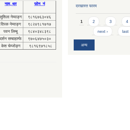
नाम,थर
फोन नं
दरखास्त फारम
सुशिला नेम्वाङ्ग
९८१६७६३०४६
Pages
1
2
3
4
दिपक नेम्वाङ्ग
९८२४९८१७१७
पवन लिम्बु
९८४०३४८३९८
next ›
last
दर्शन सम्बाहाम्फे
९७०६४७५०३०
अन्य
केश चेम्जोङ्ग
९८१६९७१८५८