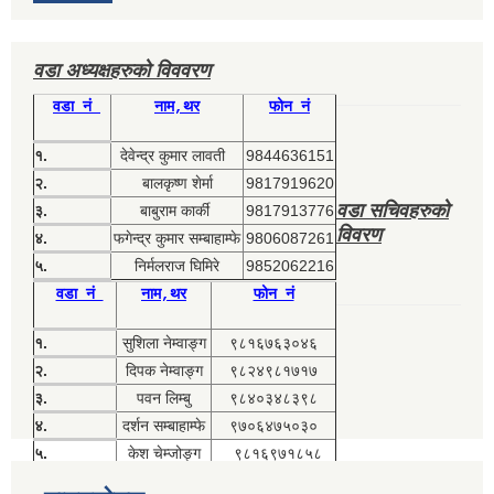
वडा अध्यक्षहरुको विववरण
वडा नं
नाम,थर
फोन नं
१.
देवेन्द्र कुमार लावती
9844636151
२.
बालकृष्ण शेर्मा
9817919620
वडा सचिवहरुको
३.
बाबुराम कार्की
9817913776
विवरण
४.
फगेन्द्र कुमार सम्बाहाम्फे
9806087261
५.
निर्मलराज घिमिरे
9852062216
वडा नं
नाम,थर
फोन नं
१.
सुशिला नेम्वाङ्ग
९८१६७६३०४६
२.
दिपक नेम्वाङ्ग
९८२४९८१७१७
३.
पवन लिम्बु
९८४०३४८३९८
४.
दर्शन सम्बाहाम्फे
९७०६४७५०३०
५.
केश चेम्जोङ्ग
९८१६९७१८५८