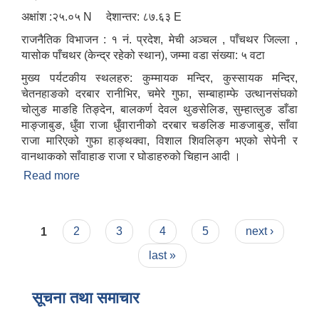
अक्षांश :२५.०५ N देशान्तर: ८७.६३ E
राजनैतिक विभाजन : १ नं. प्रदेश, मेची अञ्चल , पाँचथर जिल्ला ,
यासोक पाँचथर (केन्द्र रहेको स्थान), जम्मा वडा संख्या: ५ वटा
मुख्य पर्यटकीय स्थलहरु: कुम्मायक मन्दिर, कुस्सायक मन्दिर,
चेतनहाङको दरबार रानीभिर, चमेरे गुफा, सम्बाहाम्फे उत्थानसंघको
चोलुङ माङहि तिङ्देन, बालकर्ण देवल थुङसेलिङ, सुम्हात्लुङ डाँडा
माङ्जाबुङ, धुँवा राजा धुँवारानीको दरबार चङलिङ माङजाबुङ, साँवा
राजा मारिएको गुफा हाङ्थक्वा, विशाल शिवलिङ्ग भएको सेपेनी र
वानथाकको साँवाहाङ राजा र घोडाहरुको चिहान आदी ।
Read more
about कुम्मायक गाउँपालिकाको परिचय
Pages
1
2
3
4
5
next ›
last »
सूचना तथा समाचार