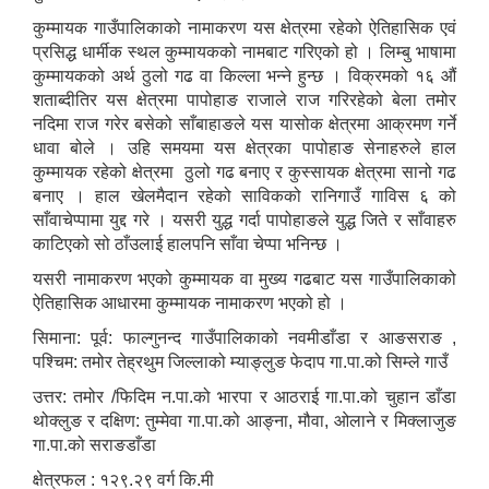
कुम्मायक गाउँपालिकाको नामाकरण यस क्षेत्रमा रहेको ऐतिहासिक एवं
प्रसिद्ध धार्मीक स्थल कुम्मायकको नामबाट गरिएको हो । लिम्बु भाषामा
कुम्मायकको अर्थ ठुलो गढ वा किल्ला भन्ने हुन्छ । विक्रमको १६ औं
शताब्दीतिर यस क्षेत्रमा पापोहाङ राजाले राज गरिरहेको बेला तमोर
नदिमा राज गरेर बसेको साँबाहाङले यस यासोक क्षेत्रमा आक्रमण गर्ने
धावा बोले । उहि समयमा यस क्षेत्रका पापोहाङ सेनाहरुले हाल
कुम्मायक रहेको क्षेत्रमा ठुलो गढ बनाए र कुस्सायक क्षेत्रमा सानो गढ
बनाए । हाल खेलमैदान रहेको साविकको रानिगाउँ गाविस ६ को
साँवाचेप्पामा युद्द गरे । यसरी युद्ध गर्दा पापोहाङले युद्ध जिते र साँवाहरु
काटिएको सो ठाँउलाई हालपनि साँवा चेप्पा भनिन्छ ।
यसरी नामाकरण भएको कुम्मायक वा मुख्य गढबाट यस गाउँपालिकाको
ऐतिहासिक आधारमा कुम्मायक नामाकरण भएको हो ।
सिमाना: पूर्व: फाल्गुनन्द गाउँपालिकाको नवमीडाँडा र आङसराङ ,
पश्चिम: तमोर तेह्रथुम जिल्लाको म्याङ्लुङ फेदाप गा.पा.को सिम्ले गाउँ
उत्तर: तमोर /फिदिम न.पा.को भारपा र आठराई गा.पा.को चुहान डाँडा
थोक्लुङ र दक्षिण: तुम्मेवा गा.पा.को आङ्ना, मौवा, ओलाने र मिक्लाजुङ
गा.पा.को सराङडाँडा
क्षेत्रफल : १२९.२९ वर्ग कि.मी