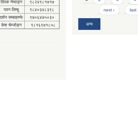
दिपक नेम्वाङ्ग
९८२४९८१७१७
पवन लिम्बु
९८४०३४८३९८
next ›
last
दर्शन सम्बाहाम्फे
९७०६४७५०३०
अन्य
केश चेम्जोङ्ग
९८१६९७१८५८