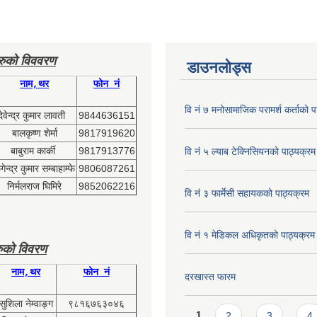
हरुको विववरण
डाउनलोड्स
नाम,थर
फोन नं
वि नं ७ मनोसामाजिक परामर्श कर्ताको प
देवेन्द्र कुमार लावती
9844636151
बालकृष्ण शेर्मा
9817919620
बाबुराम कार्की
9817913776
वि नं ५ ल्याब टेक्निसियनको पाठ्यक्रम
ेन्द्र कुमार सम्बाहाम्फे
9806087261
निर्मलराज घिमिरे
9852062216
वि नं ३ फार्मेसी सहायकको पाठ्यक्रम
वि नं १ मेडिकल अधिकृतको पाठ्यक्रम
ुको विवरण
नाम,थर
फोन नं
दरखास्त फारम
सुशिला नेम्वाङ्ग
९८१६७६३०४६
Pages
1
2
3
4