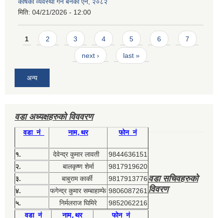
कोषको व्यवस्था गर्न बनेको ऐन, २०८२
मिति:
04/21/2026 - 12:00
Pages
1
2
3
4
5
6
7
next ›
last »
अन्य
वडा अध्यक्षहरुको विववरण
वडा नं
नाम,थर
फोन नं
१.
देवेन्द्र कुमार लावती
9844636151
२.
बालकृष्ण शेर्मा
9817919620
वडा सचिवहरुको
३.
बाबुराम कार्की
9817913776
विवरण
४.
फगेन्द्र कुमार सम्बाहाम्फे
9806087261
५.
निर्मलराज घिमिरे
9852062216
वडा नं
नाम,थर
फोन नं