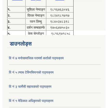
१.
सुशिला नेम्वाङ्ग
९८१६७६३०४६
२.
दिपक नेम्वाङ्ग
९८२४९८१७१७
३.
पवन लिम्बु
९८४०३४८३९८
४.
दर्शन सम्बाहाम्फे
९७०६४७५०३०
५.
केश चेम्जोङ्ग
९८१६९७१८५८
डाउनलोड्स
वि नं ७ मनोसामाजिक परामर्श कर्ताको पाठ्यक्रम
वि नं ५ ल्याब टेक्निसियनको पाठ्यक्रम
वि नं ३ फार्मेसी सहायकको पाठ्यक्रम
वि नं १ मेडिकल अधिकृतको पाठ्यक्रम