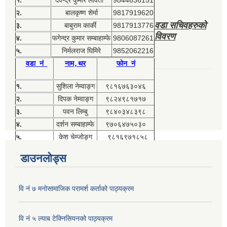
१.
देवेन्द्र कुमार लावती
9844636151
२.
बालकृष्ण शेर्मा
9817919620
वडा सचिवहरुको
३.
बाबुराम कार्की
9817913776
विवरण
४.
फगेन्द्र कुमार सम्बाहाम्फे
9806087261
५.
निर्मलराज घिमिरे
9852062216
वडा नं
नाम,थर
फोन नं
१.
सुशिला नेम्वाङ्ग
९८१६७६३०४६
२.
दिपक नेम्वाङ्ग
९८२४९८१७१७
३.
पवन लिम्बु
९८४०३४८३९८
४.
दर्शन सम्बाहाम्फे
९७०६४७५०३०
५.
केश चेम्जोङ्ग
९८१६९७१८५८
डाउनलोड्स
वि नं ७ मनोसामाजिक परामर्श कर्ताको पाठ्यक्रम
वि नं ५ ल्याब टेक्निसियनको पाठ्यक्रम