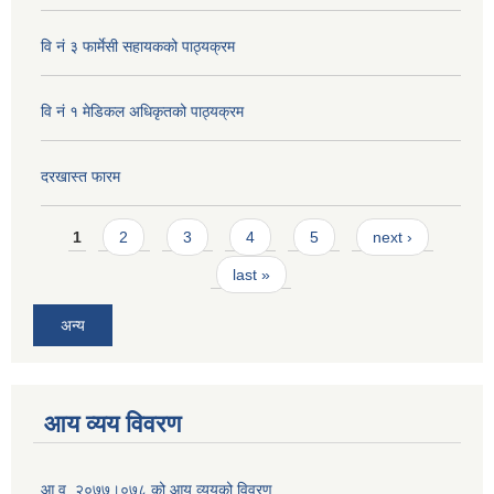
वि नं ३ फार्मेसी सहायकको पाठ्यक्रम
वि नं १ मेडिकल अधिकृतको पाठ्यक्रम
दरखास्त फारम
Pages
1
2
3
4
5
next ›
last »
अन्य
आय व्यय विवरण
आ.व. २०७७।०७८ को आय व्ययको विवरण