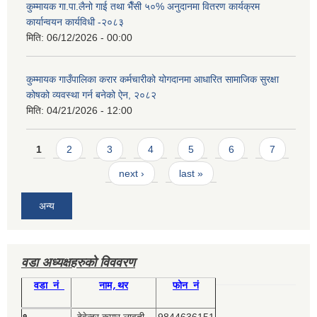
कुम्मायक गा.पा.लैनो गाई तथा भैँसी ५०% अनुदानमा वितरण कार्यक्रम
कार्यान्वयन कार्यविधी -२०८३
मिति:
06/12/2026 - 00:00
कुम्मायक गाउँपालिका करार कर्मचारीको योगदानमा आधारित सामाजिक सुरक्षा
कोषको व्यवस्था गर्न बनेको ऐन, २०८२
मिति:
04/21/2026 - 12:00
Pages
1
2
3
4
5
6
7
next ›
last »
अन्य
वडा अध्यक्षहरुको विववरण
वडा नं
नाम,थर
फोन नं