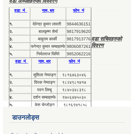
वडा अध्यक्षहरुको विववरण
वडा नं
नाम,थर
फोन नं
१.
देवेन्द्र कुमार लावती
9844636151
२.
बालकृष्ण शेर्मा
9817919620
वडा सचिवहरुको
३.
बाबुराम कार्की
9817913776
विवरण
४.
फगेन्द्र कुमार सम्बाहाम्फे
9806087261
५.
निर्मलराज घिमिरे
9852062216
वडा नं
नाम,थर
फोन नं
१.
सुशिला नेम्वाङ्ग
९८१६७६३०४६
२.
दिपक नेम्वाङ्ग
९८२४९८१७१७
३.
पवन लिम्बु
९८४०३४८३९८
४.
दर्शन सम्बाहाम्फे
९७०६४७५०३०
५.
केश चेम्जोङ्ग
९८१६९७१८५८
डाउनलोड्स