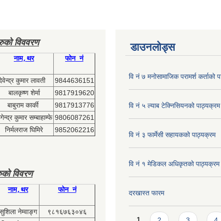
हरुको विववरण
डाउनलोड्स
नाम,थर
फोन नं
वि नं ७ मनोसामाजिक परामर्श कर्ताको प
देवेन्द्र कुमार लावती
9844636151
बालकृष्ण शेर्मा
9817919620
बाबुराम कार्की
9817913776
वि नं ५ ल्याब टेक्निसियनको पाठ्यक्रम
ेन्द्र कुमार सम्बाहाम्फे
9806087261
निर्मलराज घिमिरे
9852062216
वि नं ३ फार्मेसी सहायकको पाठ्यक्रम
वि नं १ मेडिकल अधिकृतको पाठ्यक्रम
ुको विवरण
नाम,थर
फोन नं
दरखास्त फारम
सुशिला नेम्वाङ्ग
९८१६७६३०४६
Pages
1
2
3
4