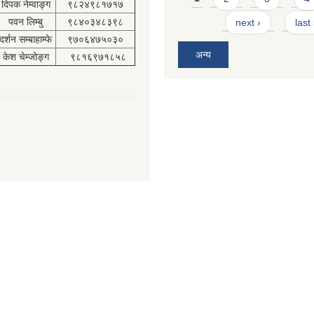
दिपक नेम्वाङ्ग
९८२४९८१७१७
पवन लिम्बु
९८४०३४८३९८
next ›
last
दर्शन सम्बाहाम्फे
९७०६४७५०३०
अन्य
केश चेम्जोङ्ग
९८१६९७१८५८