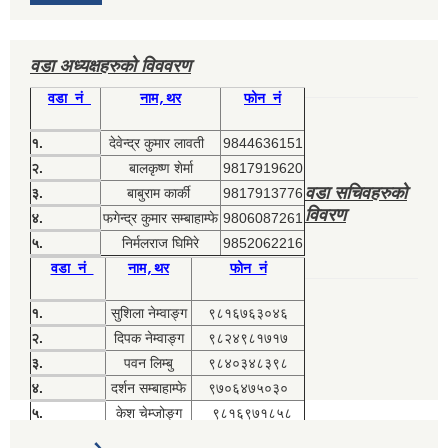
वडा अध्यक्षहरुको विववरण
वडा नं
नाम,थर
फोन नं
१.
देवेन्द्र कुमार लावती
9844636151
२.
बालकृष्ण शेर्मा
9817919620
वडा सचिवहरुको
३.
बाबुराम कार्की
9817913776
विवरण
४.
फगेन्द्र कुमार सम्बाहाम्फे
9806087261
५.
निर्मलराज घिमिरे
9852062216
वडा नं
नाम,थर
फोन नं
१.
सुशिला नेम्वाङ्ग
९८१६७६३०४६
२.
दिपक नेम्वाङ्ग
९८२४९८१७१७
३.
पवन लिम्बु
९८४०३४८३९८
४.
दर्शन सम्बाहाम्फे
९७०६४७५०३०
५.
केश चेम्जोङ्ग
९८१६९७१८५८