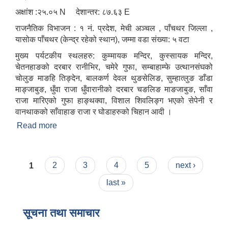
अक्षांश :२५.०५ N देशान्तर: ८७.६३ E
राजनैतिक विभाजन : १ नं. प्रदेश, मेची अञ्चल , पाँचथर जिल्ला ,
यासोक पाँचथर (केन्द्र रहेको स्थान), जम्मा वडा संख्या: ५ वटा
मुख्य पर्यटकीय स्थलहरु: कुम्मायक मन्दिर, कुस्सायक मन्दिर,
चेतनहाङको दरबार रानीभिर, चमेरे गुफा, सम्बाहाम्फे उत्थानसंघको
चोलुङ माङहि तिङ्देन, बालकर्ण देवल थुङसेलिङ, सुम्हात्लुङ डाँडा
माङ्जाबुङ, धुँवा राजा धुँवारानीको दरबार चङलिङ माङजाबुङ, साँवा
राजा मारिएको गुफा हाङ्थक्वा, विशाल शिवलिङ्ग भएको सेपेनी र
वानथाकको साँवाहाङ राजा र घोडाहरुको चिहान आदी ।
Read more
about कुम्मायक गाउँपालिकाको परिचय
Pages
1
2
3
4
5
next ›
last »
सूचना तथा समाचार