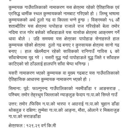
कुम्मायक गाउँपालिकाको नामाकरण यस क्षेत्रमा रहेको ऐतिहासिक एवं
प्रसिद्ध धार्मीक स्थल कुम्मायकको नामबाट गरिएको हो । लिम्बु भाषामा
कुम्मायकको अर्थ ठुलो गढ वा किल्ला भन्ने हुन्छ । विक्रमको १६ औं
शताब्दीतिर यस क्षेत्रमा पापोहाङ राजाले राज गरिरहेको बेला तमोर
नदिमा राज गरेर बसेको साँबाहाङले यस यासोक क्षेत्रमा आक्रमण गर्ने
धावा बोले । उहि समयमा यस क्षेत्रका पापोहाङ सेनाहरुले हाल
कुम्मायक रहेको क्षेत्रमा ठुलो गढ बनाए र कुस्सायक क्षेत्रमा सानो गढ
बनाए । हाल खेलमैदान रहेको साविकको रानिगाउँ गाविस ६ को
साँवाचेप्पामा युद्द गरे । यसरी युद्ध गर्दा पापोहाङले युद्ध जिते र साँवाहरु
काटिएको सो ठाँउलाई हालपनि साँवा चेप्पा भनिन्छ ।
यसरी नामाकरण भएको कुम्मायक वा मुख्य गढबाट यस गाउँपालिकाको
ऐतिहासिक आधारमा कुम्मायक नामाकरण भएको हो ।
सिमाना: पूर्व: फाल्गुनन्द गाउँपालिकाको नवमीडाँडा र आङसराङ ,
पश्चिम: तमोर तेह्रथुम जिल्लाको म्याङ्लुङ फेदाप गा.पा.को सिम्ले गाउँ
उत्तर: तमोर /फिदिम न.पा.को भारपा र आठराई गा.पा.को चुहान डाँडा
थोक्लुङ र दक्षिण: तुम्मेवा गा.पा.को आङ्ना, मौवा, ओलाने र मिक्लाजुङ
गा.पा.को सराङडाँडा
क्षेत्रफल : १२९.२९ वर्ग कि.मी