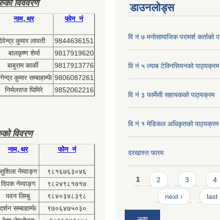
हरुको विववरण
डाउनलोड्स
नाम,थर
फोन नं
वि नं ७ मनोसामाजिक परामर्श कर्ताको प
देवेन्द्र कुमार लावती
9844636151
बालकृष्ण शेर्मा
9817919620
बाबुराम कार्की
9817913776
वि नं ५ ल्याब टेक्निसियनको पाठ्यक्रम
ेन्द्र कुमार सम्बाहाम्फे
9806087261
निर्मलराज घिमिरे
9852062216
वि नं ३ फार्मेसी सहायकको पाठ्यक्रम
वि नं १ मेडिकल अधिकृतको पाठ्यक्रम
ुको विवरण
नाम,थर
फोन नं
दरखास्त फारम
सुशिला नेम्वाङ्ग
९८१६७६३०४६
Pages
1
2
3
4
दिपक नेम्वाङ्ग
९८२४९८१७१७
पवन लिम्बु
९८४०३४८३९८
next ›
last
दर्शन सम्बाहाम्फे
९७०६४७५०३०
अन्य