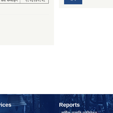
केश चेम्जोङ्ग
९८१६९७१८५८
ices
Reports