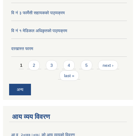
वि नं ३ फार्मेसी सहायकको पाठ्यक्रम
वि नं १ मेडिकल अधिकृतको पाठ्यक्रम
दरखास्त फारम
Pages
1
2
3
4
5
next ›
last »
अन्य
आय व्यय विवरण
आ.व. २०७७।०७८ को आय व्ययको विवरण