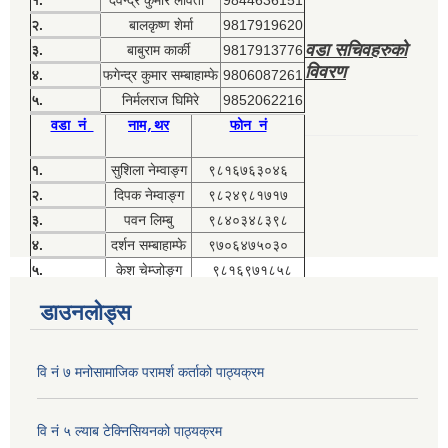
१.
देवेन्द्र कुमार लावती
9844636151
२.
बालकृष्ण शेर्मा
9817919620
वडा सचिवहरुको
३.
बाबुराम कार्की
9817913776
विवरण
४.
फगेन्द्र कुमार सम्बाहाम्फे
9806087261
५.
निर्मलराज घिमिरे
9852062216
वडा नं
नाम,थर
फोन नं
१.
सुशिला नेम्वाङ्ग
९८१६७६३०४६
२.
दिपक नेम्वाङ्ग
९८२४९८१७१७
३.
पवन लिम्बु
९८४०३४८३९८
४.
दर्शन सम्बाहाम्फे
९७०६४७५०३०
५.
केश चेम्जोङ्ग
९८१६९७१८५८
डाउनलोड्स
वि नं ७ मनोसामाजिक परामर्श कर्ताको पाठ्यक्रम
वि नं ५ ल्याब टेक्निसियनको पाठ्यक्रम