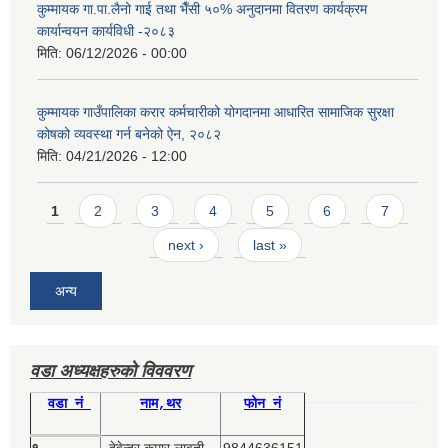
कुम्मायक गा.पा.लैनो गाई तथा भैँसी ५०% अनुदानमा वितरण कार्यक्रम
कार्यान्वयन कार्यविधी -२०८३
मिति:
06/12/2026 - 00:00
कुम्मायक गाउँपालिका करार कर्मचारीको योगदानमा आधारित सामाजिक सुरक्षा
कोषको व्यवस्था गर्न बनेको ऐन, २०८२
मिति:
04/21/2026 - 12:00
Pages
1
2
3
4
5
6
7
next ›
last »
अन्य
वडा अध्यक्षहरुको विववरण
वडा नं
नाम,थर
फोन नं