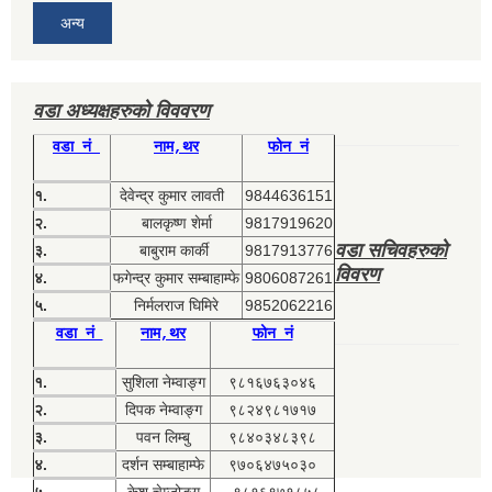
अन्य
वडा अध्यक्षहरुको विववरण
वडा नं
नाम,थर
फोन नं
१.
देवेन्द्र कुमार लावती
9844636151
२.
बालकृष्ण शेर्मा
9817919620
वडा सचिवहरुको
३.
बाबुराम कार्की
9817913776
विवरण
४.
फगेन्द्र कुमार सम्बाहाम्फे
9806087261
५.
निर्मलराज घिमिरे
9852062216
वडा नं
नाम,थर
फोन नं
१.
सुशिला नेम्वाङ्ग
९८१६७६३०४६
२.
दिपक नेम्वाङ्ग
९८२४९८१७१७
३.
पवन लिम्बु
९८४०३४८३९८
४.
दर्शन सम्बाहाम्फे
९७०६४७५०३०
५.
केश चेम्जोङ्ग
९८१६९७१८५८