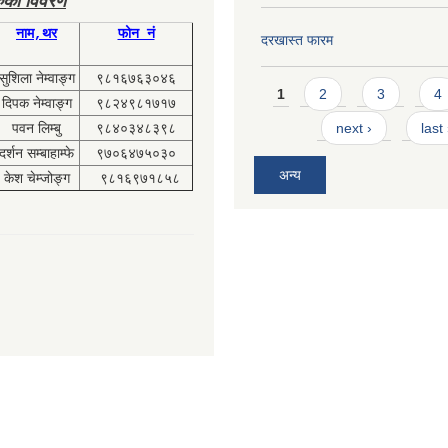
ुको विवरण
नाम,थर
फोन नं
दरखास्त फारम
सुशिला नेम्वाङ्ग
९८१६७६३०४६
Pages
1
2
3
4
दिपक नेम्वाङ्ग
९८२४९८१७१७
पवन लिम्बु
९८४०३४८३९८
next ›
last
दर्शन सम्बाहाम्फे
९७०६४७५०३०
अन्य
केश चेम्जोङ्ग
९८१६९७१८५८