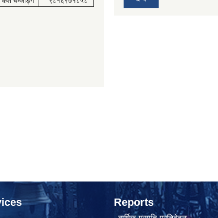
केश चेम्जोङ्ग
९८१६९७१८५८
ices
Reports