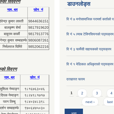
हरुको विववरण
डाउनलोड्स
नाम,थर
फोन नं
वि नं ७ मनोसामाजिक परामर्श कर्ताको प
देवेन्द्र कुमार लावती
9844636151
बालकृष्ण शेर्मा
9817919620
बाबुराम कार्की
9817913776
वि नं ५ ल्याब टेक्निसियनको पाठ्यक्रम
ेन्द्र कुमार सम्बाहाम्फे
9806087261
निर्मलराज घिमिरे
9852062216
वि नं ३ फार्मेसी सहायकको पाठ्यक्रम
वि नं १ मेडिकल अधिकृतको पाठ्यक्रम
ुको विवरण
नाम,थर
फोन नं
दरखास्त फारम
सुशिला नेम्वाङ्ग
९८१६७६३०४६
Pages
1
2
3
4
दिपक नेम्वाङ्ग
९८२४९८१७१७
पवन लिम्बु
९८४०३४८३९८
next ›
last
दर्शन सम्बाहाम्फे
९७०६४७५०३०
अन्य