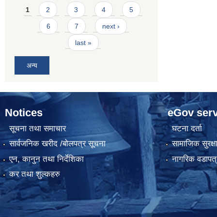
Pages
1
2
3
4
5
6
7
next ›
last »
अन्य
Notices
eGov serv
सूचना तथा समाचार
घटना दर्ता
सार्वजनिक खरीद /बोलपत्र सूचना
सामाजिक सुरक्ष
एन, कानुन तथा निर्देशिका
नागरिक वडापत्
कर तथा शुल्कहरु