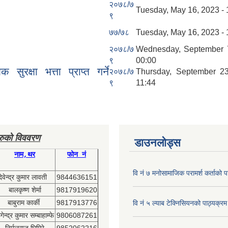
२०७८/७
Tuesday, May 16, 2023 - 
९
७७/७८
Tuesday, May 16, 2023 - 
२०७८/७
Wednesday, September 7
९
00:00
्षा भत्ता प्राप्त गर्ने
२०७८/७
Thursday, September 23
९
11:44
हरुको विववरण
डाउनलोड्स
नाम,थर
फोन नं
वि नं ७ मनोसामाजिक परामर्श कर्ताको प
देवेन्द्र कुमार लावती
9844636151
बालकृष्ण शेर्मा
9817919620
बाबुराम कार्की
9817913776
वि नं ५ ल्याब टेक्निसियनको पाठ्यक्रम
ेन्द्र कुमार सम्बाहाम्फे
9806087261
निर्मलराज घिमिरे
9852062216