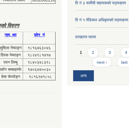
वि नं ३ फार्मेसी सहायकको पाठ्यक्रम
वि नं १ मेडिकल अधिकृतको पाठ्यक्रम
ुको विवरण
नाम,थर
फोन नं
दरखास्त फारम
सुशिला नेम्वाङ्ग
९८१६७६३०४६
Pages
1
2
3
4
दिपक नेम्वाङ्ग
९८२४९८१७१७
पवन लिम्बु
९८४०३४८३९८
next ›
last
दर्शन सम्बाहाम्फे
९७०६४७५०३०
अन्य
केश चेम्जोङ्ग
९८१६९७१८५८