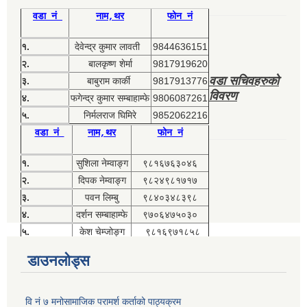
वडा नं
नाम,थर
फोन नं
१.
देवेन्द्र कुमार लावती
9844636151
२.
बालकृष्ण शेर्मा
9817919620
वडा सचिवहरुको
३.
बाबुराम कार्की
9817913776
विवरण
४.
फगेन्द्र कुमार सम्बाहाम्फे
9806087261
५.
निर्मलराज घिमिरे
9852062216
वडा नं
नाम,थर
फोन नं
१.
सुशिला नेम्वाङ्ग
९८१६७६३०४६
२.
दिपक नेम्वाङ्ग
९८२४९८१७१७
३.
पवन लिम्बु
९८४०३४८३९८
४.
दर्शन सम्बाहाम्फे
९७०६४७५०३०
५.
केश चेम्जोङ्ग
९८१६९७१८५८
डाउनलोड्स
वि नं ७ मनोसामाजिक परामर्श कर्ताको पाठ्यक्रम