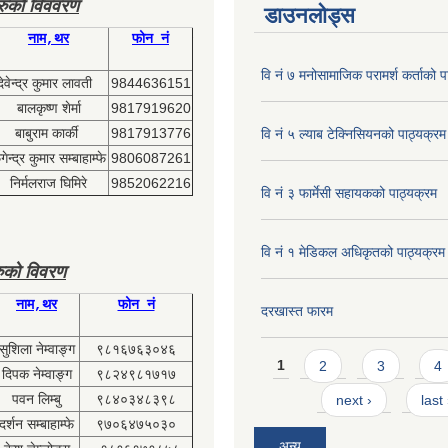
हरुको विववरण
डाउनलोड्स
नाम,थर
फोन नं
वि नं ७ मनोसामाजिक परामर्श कर्ताको प
देवेन्द्र कुमार लावती
9844636151
बालकृष्ण शेर्मा
9817919620
बाबुराम कार्की
9817913776
वि नं ५ ल्याब टेक्निसियनको पाठ्यक्रम
ेन्द्र कुमार सम्बाहाम्फे
9806087261
निर्मलराज घिमिरे
9852062216
वि नं ३ फार्मेसी सहायकको पाठ्यक्रम
वि नं १ मेडिकल अधिकृतको पाठ्यक्रम
ुको विवरण
नाम,थर
फोन नं
दरखास्त फारम
सुशिला नेम्वाङ्ग
९८१६७६३०४६
Pages
1
2
3
4
दिपक नेम्वाङ्ग
९८२४९८१७१७
पवन लिम्बु
९८४०३४८३९८
next ›
last
दर्शन सम्बाहाम्फे
९७०६४७५०३०
अन्य