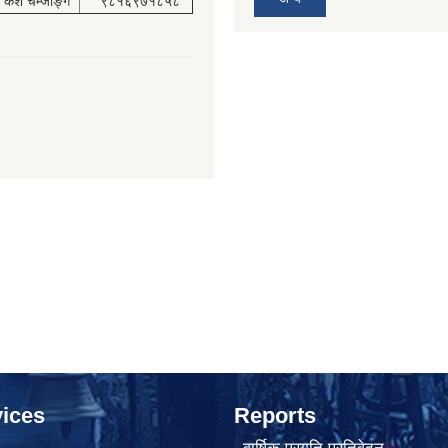
केश चेम्जोङ्ग
९८१६९७१८५८
ices
Reports