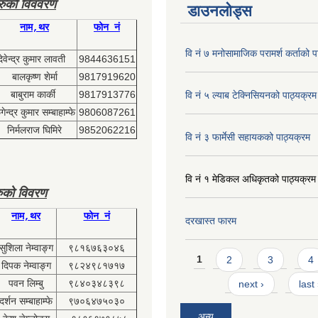
हरुको विववरण
डाउनलोड्स
नाम,थर
फोन नं
वि नं ७ मनोसामाजिक परामर्श कर्ताको प
देवेन्द्र कुमार लावती
9844636151
बालकृष्ण शेर्मा
9817919620
बाबुराम कार्की
9817913776
वि नं ५ ल्याब टेक्निसियनको पाठ्यक्रम
ेन्द्र कुमार सम्बाहाम्फे
9806087261
निर्मलराज घिमिरे
9852062216
वि नं ३ फार्मेसी सहायकको पाठ्यक्रम
वि नं १ मेडिकल अधिकृतको पाठ्यक्रम
ुको विवरण
नाम,थर
फोन नं
दरखास्त फारम
सुशिला नेम्वाङ्ग
९८१६७६३०४६
Pages
1
2
3
4
दिपक नेम्वाङ्ग
९८२४९८१७१७
पवन लिम्बु
९८४०३४८३९८
next ›
last
दर्शन सम्बाहाम्फे
९७०६४७५०३०
अन्य