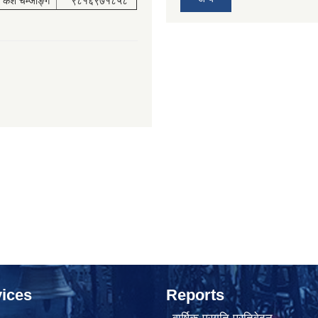
केश चेम्जोङ्ग
९८१६९७१८५८
ices
Reports