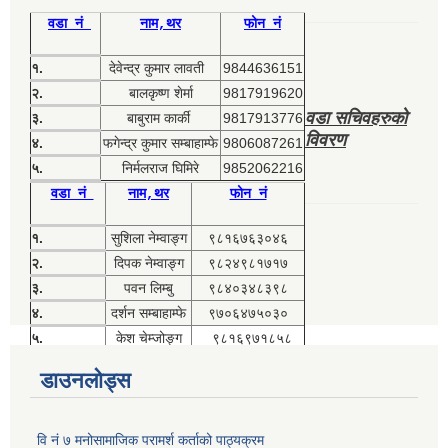
वडा नं
नाम,थर
फोन नं
१.
देवेन्द्र कुमार लावती
9844636151
२.
बालकृष्ण शेर्मा
9817919620
वडा सचिवहरुको
३.
बाबुराम कार्की
9817913776
विवरण
४.
फगेन्द्र कुमार सम्बाहाम्फे
9806087261
५.
निर्मलराज घिमिरे
9852062216
वडा नं
नाम,थर
फोन नं
१.
सुशिला नेम्वाङ्ग
९८१६७६३०४६
२.
दिपक नेम्वाङ्ग
९८२४९८१७१७
३.
पवन लिम्बु
९८४०३४८३९८
४.
दर्शन सम्बाहाम्फे
९७०६४७५०३०
५.
केश चेम्जोङ्ग
९८१६९७१८५८
डाउनलोड्स
वि नं ७ मनोसामाजिक परामर्श कर्ताको पाठ्यक्रम