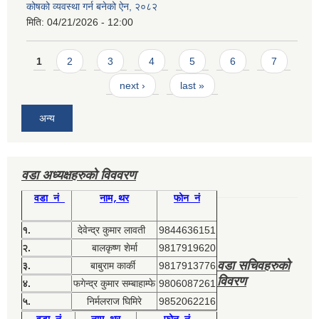
कोषको व्यवस्था गर्न बनेको ऐन, २०८२
मिति:
04/21/2026 - 12:00
Pages
1
2
3
4
5
6
7
next ›
last »
अन्य
वडा अध्यक्षहरुको विववरण
वडा नं
नाम,थर
फोन नं
१.
देवेन्द्र कुमार लावती
9844636151
२.
बालकृष्ण शेर्मा
9817919620
वडा सचिवहरुको
३.
बाबुराम कार्की
9817913776
विवरण
४.
फगेन्द्र कुमार सम्बाहाम्फे
9806087261
५.
निर्मलराज घिमिरे
9852062216