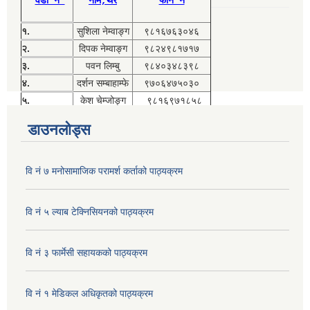
वडा नं
नाम,थर
फोन नं
१.
सुशिला नेम्वाङ्ग
९८१६७६३०४६
२.
दिपक नेम्वाङ्ग
९८२४९८१७१७
३.
पवन लिम्बु
९८४०३४८३९८
४.
दर्शन सम्बाहाम्फे
९७०६४७५०३०
५.
केश चेम्जोङ्ग
९८१६९७१८५८
डाउनलोड्स
वि नं ७ मनोसामाजिक परामर्श कर्ताको पाठ्यक्रम
वि नं ५ ल्याब टेक्निसियनको पाठ्यक्रम
वि नं ३ फार्मेसी सहायकको पाठ्यक्रम
वि नं १ मेडिकल अधिकृतको पाठ्यक्रम