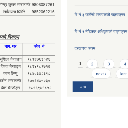
ेन्द्र कुमार सम्बाहाम्फे
9806087261
निर्मलराज घिमिरे
9852062216
वि नं ३ फार्मेसी सहायकको पाठ्यक्रम
वि नं १ मेडिकल अधिकृतको पाठ्यक्रम
ुको विवरण
नाम,थर
फोन नं
दरखास्त फारम
सुशिला नेम्वाङ्ग
९८१६७६३०४६
Pages
1
2
3
4
दिपक नेम्वाङ्ग
९८२४९८१७१७
पवन लिम्बु
९८४०३४८३९८
next ›
last
दर्शन सम्बाहाम्फे
९७०६४७५०३०
अन्य
केश चेम्जोङ्ग
९८१६९७१८५८