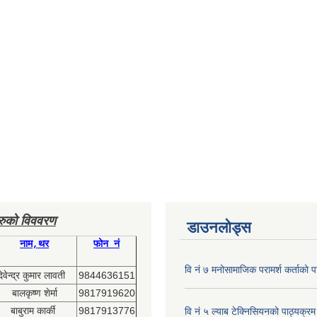
हरुको विववरण
डाउनलोड्स
नाम,थर
फोन नं
वि नं ७ मनोसामाजिक परामर्श कर्ताको प
देवेन्द्र कुमार लावती
9844636151
बालकृष्ण शेर्मा
9817919620
बाबुराम कार्की
9817913776
वि नं ५ ल्याब टेक्निसियनको पाठ्यक्रम