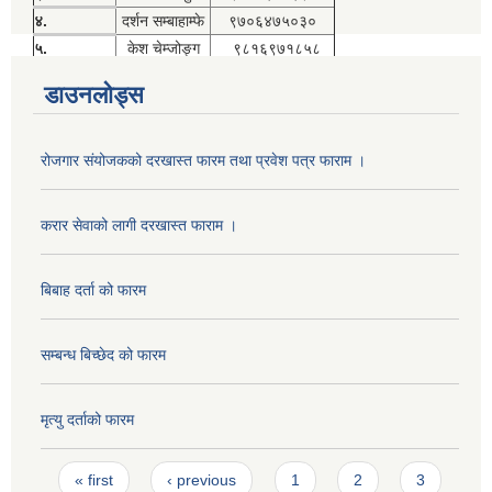
४.
दर्शन सम्बाहाम्फे
९७०६४७५०३०
५.
केश चेम्जोङ्ग
९८१६९७१८५८
डाउनलोड्स
रोजगार संयोजकको दरखास्त फारम तथा प्रवेश पत्र फाराम ।
करार सेवाको लागी दरखास्त फाराम ।
बिबाह दर्ता को फारम
सम्बन्ध बिच्छेद को फारम
मृत्यु दर्ताको फारम
Pages
« first
‹ previous
1
2
3