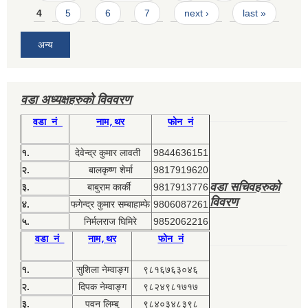
4
5
6
7
next ›
last »
अन्य
वडा अध्यक्षहरुको विववरण
वडा नं
नाम,थर
फोन नं
१.
देवेन्द्र कुमार लावती
9844636151
२.
बालकृष्ण शेर्मा
9817919620
वडा सचिवहरुको
३.
बाबुराम कार्की
9817913776
विवरण
४.
फगेन्द्र कुमार सम्बाहाम्फे
9806087261
५.
निर्मलराज घिमिरे
9852062216
वडा नं
नाम,थर
फोन नं
१.
सुशिला नेम्वाङ्ग
९८१६७६३०४६
२.
दिपक नेम्वाङ्ग
९८२४९८१७१७
३.
पवन लिम्बु
९८४०३४८३९८