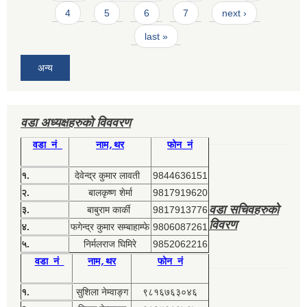
4
5
6
7
next ›
last »
अन्य
वडा अध्यक्षहरुको विववरण
वडा नं
नाम,थर
फोन नं
१.
देवेन्द्र कुमार लावती
9844636151
२.
बालकृष्ण शेर्मा
9817919620
वडा सचिवहरुको
३.
बाबुराम कार्की
9817913776
विवरण
४.
फगेन्द्र कुमार सम्बाहाम्फे
9806087261
५.
निर्मलराज घिमिरे
9852062216
वडा नं
नाम,थर
फोन नं
१.
सुशिला नेम्वाङ्ग
९८१६७६३०४६