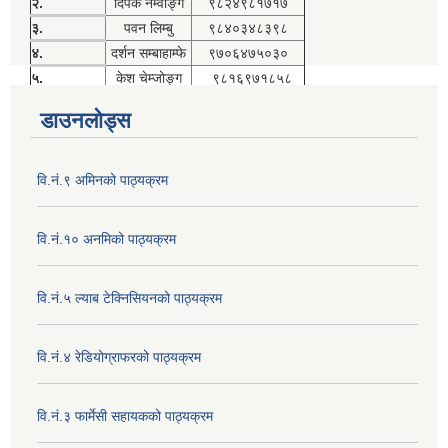
२.
दिपक नेम्वाङ्ग
९८२४९८१७१७
३.
पवन लिम्बु
९८४०३४८३९८
४.
दर्शन सम्बाहाम्फे
९७०६४७५०३०
५.
केश चेम्जोङ्ग
९८१६९७१८५८
डाउनलोड्स
वि.नं.९ अमिनको पाठ्यक्रम
वि.नं.१० अनमिको पाठ्यक्रम
वि.नं.५ ल्याब टेक्निसियनको पाठ्यक्रम
वि.नं.४ रेडियोग्राफरको पाठ्यक्रम
वि.नं.३ फार्मेसी सहायकको पाठ्यक्रम