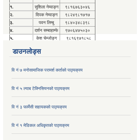
१.
सुशिला नेम्वाङ्ग
९८१६७६३०४६
२.
दिपक नेम्वाङ्ग
९८२४९८१७१७
३.
पवन लिम्बु
९८४०३४८३९८
४.
दर्शन सम्बाहाम्फे
९७०६४७५०३०
५.
केश चेम्जोङ्ग
९८१६९७१८५८
डाउनलोड्स
वि नं ७ मनोसामाजिक परामर्श कर्ताको पाठ्यक्रम
वि नं ५ ल्याब टेक्निसियनको पाठ्यक्रम
वि नं ३ फार्मेसी सहायकको पाठ्यक्रम
वि नं १ मेडिकल अधिकृतको पाठ्यक्रम