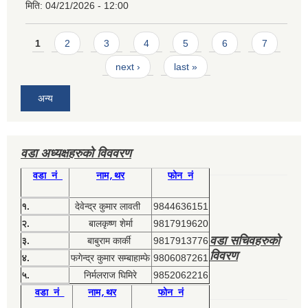
मिति:
04/21/2026 - 12:00
Pages
1
2
3
4
5
6
7
next ›
last »
अन्य
वडा अध्यक्षहरुको विववरण
वडा नं
नाम,थर
फोन नं
१.
देवेन्द्र कुमार लावती
9844636151
२.
बालकृष्ण शेर्मा
9817919620
वडा सचिवहरुको
३.
बाबुराम कार्की
9817913776
विवरण
४.
फगेन्द्र कुमार सम्बाहाम्फे
9806087261
५.
निर्मलराज घिमिरे
9852062216
वडा नं
नाम,थर
फोन नं